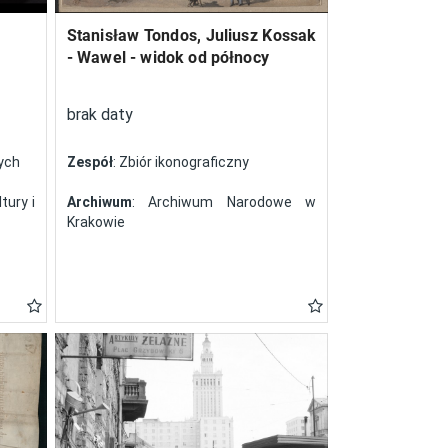
Stanisław Tondos, Juliusz Kossak
- Wawel - widok od północy
brak daty
nych
Zespół
: Zbiór ikonograficzny
tury i
Archiwum
: Archiwum Narodowe w
Krakowie