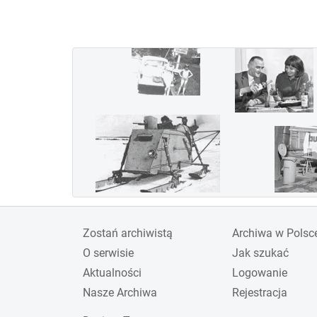
wygraną załogi w składzie
Jerzy Bajan i Gustaw
Pokrzywka. Jednak ze
względu na koszty Polska
wycofała się z udziału i
organizacji imprezy w
1936 roku. Inne kraje,
zaangażowane w rozwój
lotnictwa wojskowego w
związku z przewidywana
wojną, nie przejęły roli
gospodarza zawodów,
Zostań archiwistą
Archiwa w Polsc
których już nie
O serwisie
Jak szukać
reaktywowano.
Aktualności
Logowanie
Nasze Archiwa
Rejestracja