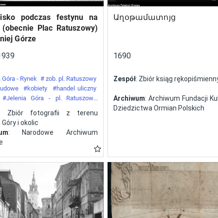
isko podczas festynu na
Աղօթամատոյց
 (obecnie Plac Ratuszowy)
niej Górze
1939
1690
 Góra - Rynek
# zob. pl. Ratuszowy
Zespół
: Zbiór ksiąg rękopiśmien
 ludowe
#kobiety
#handel uliczny
#Jelenia Góra - pl. Ratuszowy
Archiwum
: Archiwum Fundacji Kul
y
Dziedzictwa Ormian Polskich
: Zbiór fotografii z terenu
 Góry i okolic
wum
: Narodowe Archiwum
e