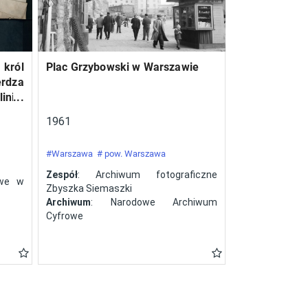
 król
Plac Grzybowski w Warszawie
erdza
inie,
a ze
1961
#Warszawa
# pow. Warszawa
Zespół
: Archiwum fotograficzne
owe w
Zbyszka Siemaszki
Archiwum
: Narodowe Archiwum
Cyfrowe