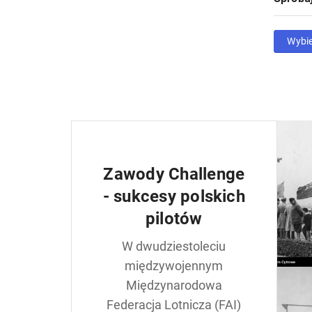
Wybi
Zawody Challenge
- sukcesy polskich
pilotów
W dwudziestoleciu
międzywojennym
Międzynarodowa
Federacja Lotnicza (FAI)