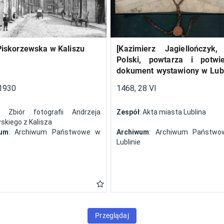
Piskorzewska w Kaliszu
[Kazimierz Jagiellończyk,
Polski, powtarza i potwi
dokument wystawiony w Lubl
13 V 1461 r. przez Jan
1930
1468, 28 VI
Szczekocin, starostę
: Zbiór fotografii Andrzeja
Zespół
: Akta miasta Lublina
kiego z Kalisza
wum
: Archiwum Państwowe w
Archiwum
: Archiwum Państw
Lublinie
Przeglądaj