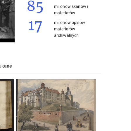
85
milionów skanów i
materiałów
17
milionów opisów
materiałów
archiwalnych
zukane