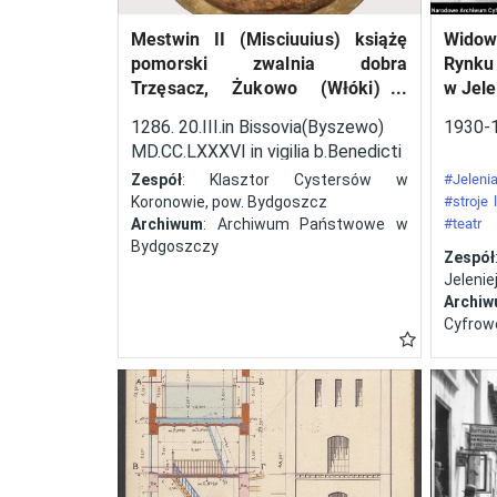
techniczny konstrukcji
Mestwin II (Misciuuius) książę
Widow
startujących w zawodach
pomorski zwalnia dobra
Rynku
samolotów. Ponadto
Trzęsacz, Żukowo (Włóki) i
w Jele
przeprowadzano próby
Dobrcz w kasztelanii
1286. 20.III.in Bissovia(Byszewo)
1930-
wyszogrodzkiej, należące do
zużycia paliwa, szybkiego
MD.CC.LXXXVI in vigilia b.Benedicti
klasztoru cystersów w
uruchomienia silnika,
abbatos.
Zespół
: Klasztor Cystersów w
#Jelenia
Koronowie, pow. Bydgoszcz
#stroje
oceniano czas i sposób
Archiwum
: Archiwum Państwowe w
#teatr
składania i rozkładania
Bydgoszczy
#festyn
Zespół
skrzydeł. Odbyły się cztery
Jeleniej
edycje tej imprezy – w
Archi
Cyfrow
latach 1929, 1930, 1932 i
1934. W zawodach brały
także udział panie. Polscy
lotnicy zadebiutowali
podczas zawodów w roku
1930. Była to druga pod