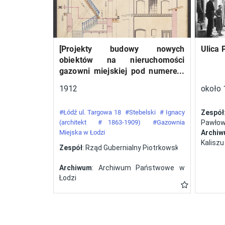
względem liczebności
ekipa (12 załóg),
startująca wyłącznie na
[Projekty budowy nowych
Ulica 
samolotach polskiej
obiektów na nieruchomości
konstrukcji. W Challenge’u
gazowni miejskiej pod numerem
z roku 1932 wzięło udział
34 przy ulicy Targowej w mieście
1912
około 
pięć polskich załóg, a
Łodzi]
zwycięstwo odnieśli
#Łódź ul. Targowa 18
#Stebelski
# Ignacy
Zespół
Franciszek Żwirko i
(architekt
# 1863-1909)
#Gazownia
Pawłows
Miejska w Łodzi
Archi
Stanisław Wigura na RWD-
Kaliszu
Zespół
: Rząd Gubernialny Piotrkowski
6. Tym samym Polsce
przypadła organizacja
Archiwum
: Archiwum Państwowe w
kolejnej odsłony zawodów.
Łodzi
Zorganizowany przez
Aeroklub Polski konkurs w
roku 1934 zakończył się