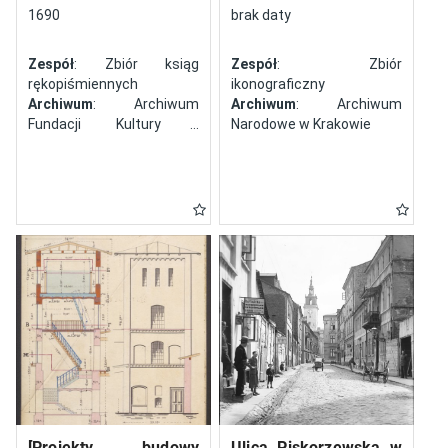
północy
1690
brak daty
Zespół
: Zbiór ksiąg
Zespół
: Zbiór
rękopiśmiennych
ikonograficzny
Archiwum
: Archiwum
Archiwum
: Archiwum
Fundacji Kultury i
Narodowe w Krakowie
Dziedzictwa Ormian
Polskich
[Projekty budowy
Ulica Piskorzewska w