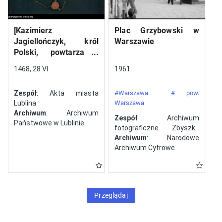
[Kazimierz
Plac Grzybowski w
Jagiellończyk, król
Warszawie
Polski, powtarza i
potwierdza dokument
1468, 28 VI
1961
wystawiony w Lublinie,
13 V 1461 r. przez
Zespół
: Akta miasta
#Warszawa
# pow.
Jana ze Szczekocin,
Lublina
Warszawa
starostę
Archiwum
: Archiwum
Zespół
: Archiwum
Państwowe w Lublinie
fotograficzne Zbyszka
Siemaszki
Archiwum
: Narodowe
Archiwum Cyfrowe
Przeglądaj