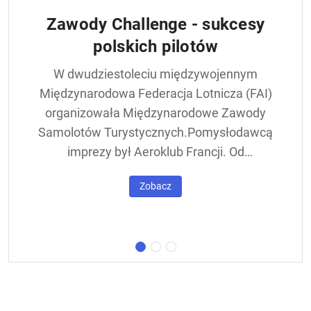
Zawody Challenge - sukcesy
polskich pilotów
W dwudziestoleciu międzywojennym
Międzynarodowa Federacja Lotnicza (FAI)
organizowała Międzynarodowe Zawody
Samolotów Turystycznych.Pomysłodawcą
imprezy był Aeroklub Francji. Od
francuskiej nazwy - Challenge International
Zobacz
de Tourisme – zawody nazywane były w
skrócie Challengem. Ich stałym punktem
był lot okrężny dookoła Europy, na którego
trasie znajdowała się m.in. Warszawa.
Ocenie podlegał też poziom techniczny
konstrukcji startujących w zawodach
samolotów. Ponadto przeprowadzano