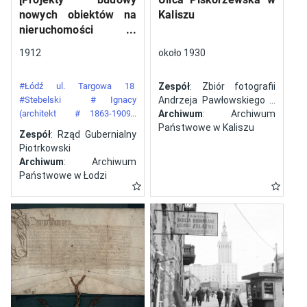
nowych obiektów na
Kaliszu
nieruchomości
gazowni miejskiej pod
1912
około 1930
numerem 34 przy ulicy
Targowej w mieście
#Łódź ul. Targowa 18
Zespół
: Zbiór fotografii
Łodzi]
#Stebelski
# Ignacy
Andrzeja Pawłowskiego z
(architekt
# 1863-1909)
Kalisza
Archiwum
: Archiwum
#Gazownia Miejska w Łodzi
Państwowe w Kaliszu
Zespół
: Rząd Gubernialny
Piotrkowski
Archiwum
: Archiwum
Państwowe w Łodzi