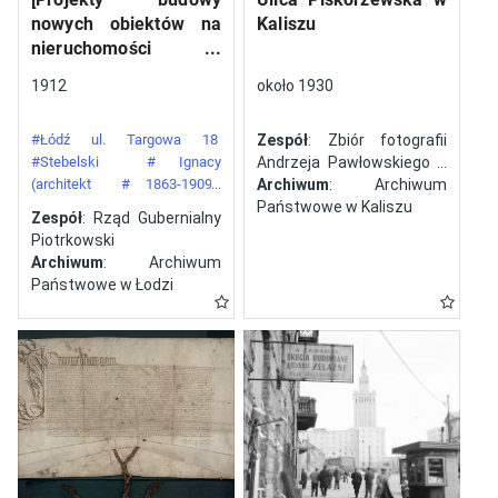
nowych obiektów na
Kaliszu
nieruchomości
gazowni miejskiej pod
1912
około 1930
numerem 34 przy ulicy
Targowej w mieście
#Łódź ul. Targowa 18
Zespół
: Zbiór fotografii
Łodzi]
#Stebelski
# Ignacy
Andrzeja Pawłowskiego z
(architekt
# 1863-1909)
Kalisza
Archiwum
: Archiwum
#Gazownia Miejska w Łodzi
Państwowe w Kaliszu
Zespół
: Rząd Gubernialny
Piotrkowski
Archiwum
: Archiwum
Państwowe w Łodzi