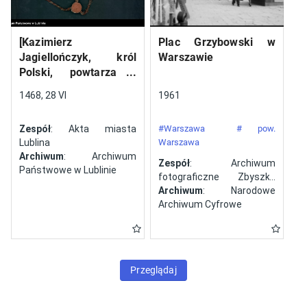
[Kazimierz
Plac Grzybowski w
Jagiellończyk, król
Warszawie
Polski, powtarza i
potwierdza dokument
1468, 28 VI
1961
wystawiony w Lublinie,
13 V 1461 r. przez
Zespół
: Akta miasta
#Warszawa
# pow.
Jana ze Szczekocin,
Lublina
Warszawa
starostę
Archiwum
: Archiwum
Zespół
: Archiwum
Państwowe w Lublinie
fotograficzne Zbyszka
Siemaszki
Archiwum
: Narodowe
Archiwum Cyfrowe
Przeglądaj