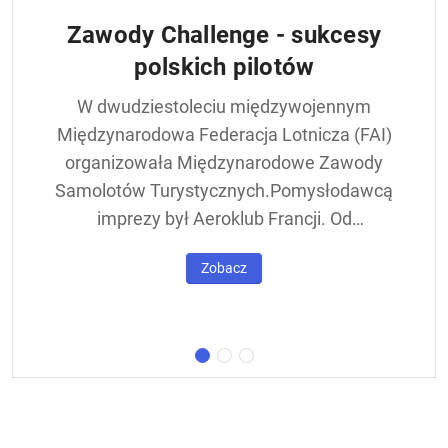
Zawody Challenge - sukcesy
polskich pilotów
W dwudziestoleciu międzywojennym
Międzynarodowa Federacja Lotnicza (FAI)
organizowała Międzynarodowe Zawody
Samolotów Turystycznych.Pomysłodawcą
imprezy był Aeroklub Francji. Od
francuskiej nazwy - Challenge International
Zobacz
de Tourisme – zawody nazywane były w
skrócie Challengem. Ich stałym punktem
był lot okrężny dookoła Europy, na którego
trasie znajdowała się m.in. Warszawa.
Ocenie podlegał też poziom techniczny
konstrukcji startujących w zawodach
samolotów. Ponadto przeprowadzano