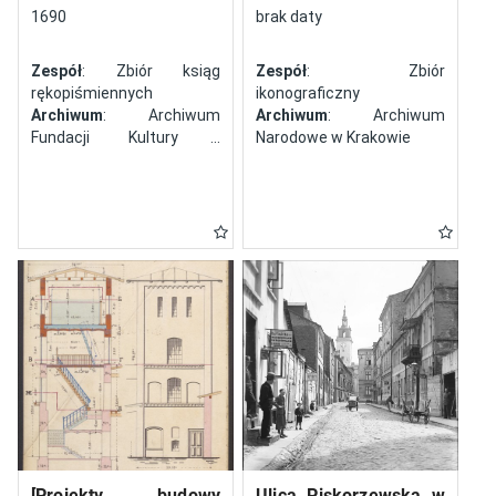
północy
1690
brak daty
Zespół
: Zbiór ksiąg
Zespół
: Zbiór
rękopiśmiennych
ikonograficzny
Archiwum
: Archiwum
Archiwum
: Archiwum
Fundacji Kultury i
Narodowe w Krakowie
Dziedzictwa Ormian
Polskich
[Projekty budowy
Ulica Piskorzewska w