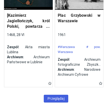
[Kazimierz
Plac Grzybowski w
Jagiellończyk, król
Warszawie
Polski, powtarza i
potwierdza dokument
1468, 28 VI
1961
wystawiony w Lublinie,
13 V 1461 r. przez
Zespół
: Akta miasta
#Warszawa
# pow.
Jana ze Szczekocin,
Lublina
Warszawa
starostę
Archiwum
: Archiwum
Zespół
: Archiwum
Państwowe w Lublinie
fotograficzne Zbyszka
Siemaszki
Archiwum
: Narodowe
Archiwum Cyfrowe
Przeglądaj