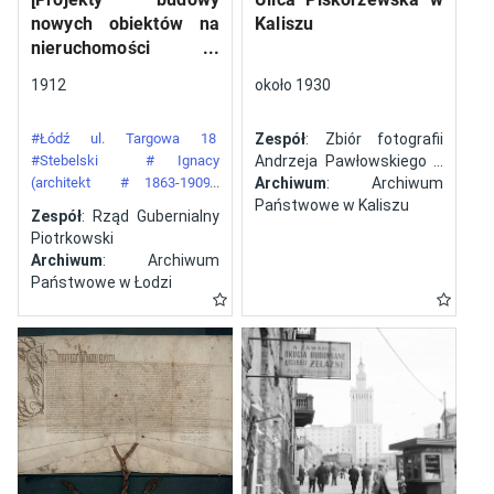
nowych obiektów na
Kaliszu
nieruchomości
gazowni miejskiej pod
1912
około 1930
numerem 34 przy ulicy
Targowej w mieście
#Łódź ul. Targowa 18
Zespół
: Zbiór fotografii
Łodzi]
#Stebelski
# Ignacy
Andrzeja Pawłowskiego z
(architekt
# 1863-1909)
Kalisza
Archiwum
: Archiwum
#Gazownia Miejska w Łodzi
Państwowe w Kaliszu
Zespół
: Rząd Gubernialny
Piotrkowski
Archiwum
: Archiwum
Państwowe w Łodzi