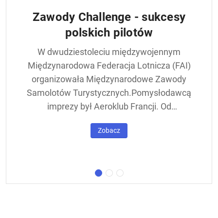
Zawody Challenge - sukcesy
polskich pilotów
W dwudziestoleciu międzywojennym
Międzynarodowa Federacja Lotnicza (FAI)
organizowała Międzynarodowe Zawody
Samolotów Turystycznych.Pomysłodawcą
imprezy był Aeroklub Francji. Od
francuskiej nazwy - Challenge International
Zobacz
de Tourisme – zawody nazywane były w
skrócie Challengem. Ich stałym punktem
był lot okrężny dookoła Europy, na którego
trasie znajdowała się m.in. Warszawa.
Ocenie podlegał też poziom techniczny
konstrukcji startujących w zawodach
samolotów. Ponadto przeprowadzano