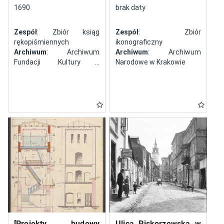
północy
1690
brak daty
Zespół
: Zbiór ksiąg
Zespół
: Zbiór
rękopiśmiennych
ikonograficzny
Archiwum
: Archiwum
Archiwum
: Archiwum
Fundacji Kultury i
Narodowe w Krakowie
Dziedzictwa Ormian
Polskich
[Projekty budowy
Ulica Piskorzewska w