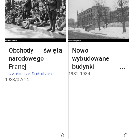
Obchody święta
Nowo
narodowego
wybudowane
Francji
budynki w
Częstochowie
#żołnierze #młodzież
1931-1934
1938/07/14