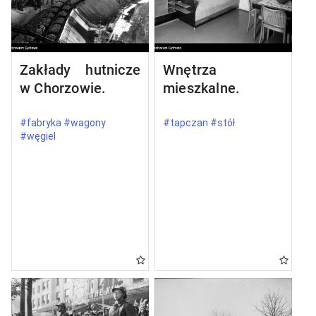
Zakłady hutnicze
Wnętrza
w Chorzowie.
mieszkalne.
#fabryka #wagony
#tapczan #stół
#węgiel