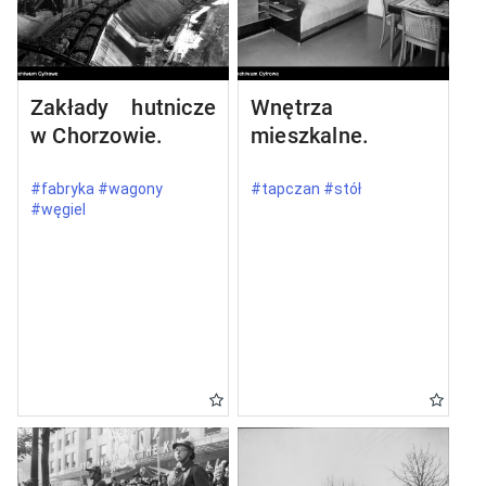
Zakłady hutnicze
Wnętrza
w Chorzowie.
mieszkalne.
#fabryka #wagony
#tapczan #stół
#węgiel