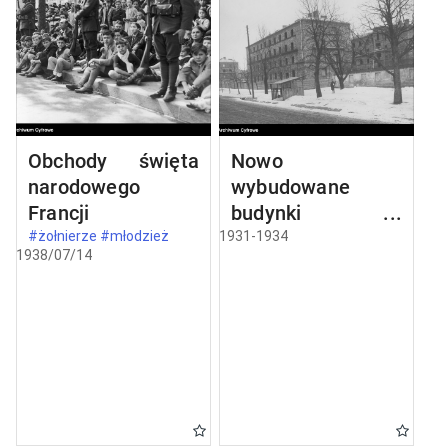
Obchody święta
Nowo
narodowego
wybudowane
Francji
budynki w
Częstochowie
#żołnierze #młodzież
1931-1934
1938/07/14