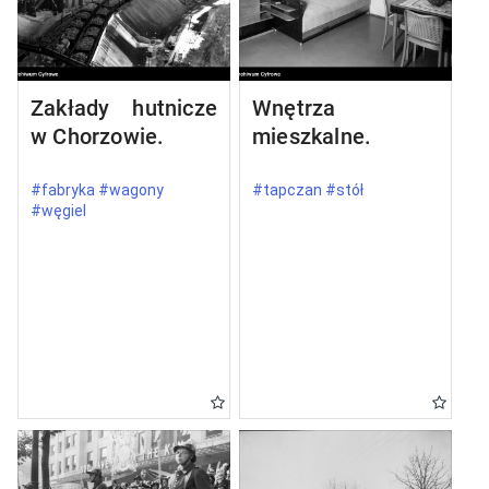
Zakłady hutnicze
Wnętrza
w Chorzowie.
mieszkalne.
#fabryka #wagony
#tapczan #stół
#węgiel