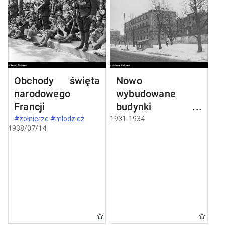
Obchody święta
Nowo
narodowego
wybudowane
Francji
budynki w
Częstochowie
#żołnierze #młodzież
1931-1934
1938/07/14