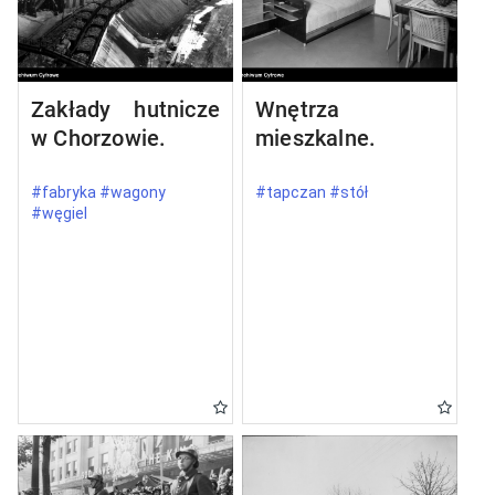
Zakłady hutnicze
Wnętrza
w Chorzowie.
mieszkalne.
#fabryka #wagony
#tapczan #stół
#węgiel