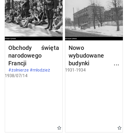
Obchody święta
Nowo
narodowego
wybudowane
Francji
budynki w
Częstochowie
#żołnierze #młodzież
1931-1934
1938/07/14