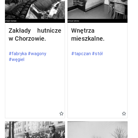
Zakłady hutnicze
Wnętrza
w Chorzowie.
mieszkalne.
#fabryka #wagony
#tapczan #stół
#węgiel