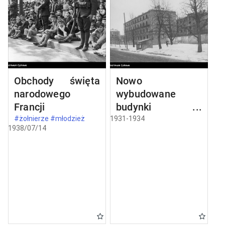
Obchody święta
Nowo
narodowego
wybudowane
Francji
budynki w
Częstochowie
#żołnierze #młodzież
1931-1934
1938/07/14