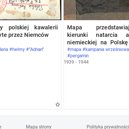
y polskiej kawalerii
Mapa przedstawiaj
yte przez Niemców
kierunki natarcia a
niemieckiej na Polsk
wrześniu 1939
eria #hełmy #"Adrian"
#mapa #kampania wrześniow
#pergamin
1939 - 1944
e
Mapa strony
Polityka prywatności