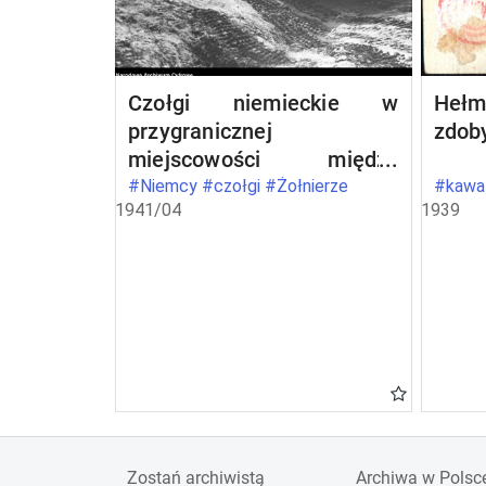
Czołgi niemieckie w
Hełm
przygranicznej
zdob
miejscowości między
Bułgarią a Grecją
#Niemcy #czołgi #Żołnierze
#kawal
1941/04
1939
Zostań archiwistą
Archiwa w Polsc