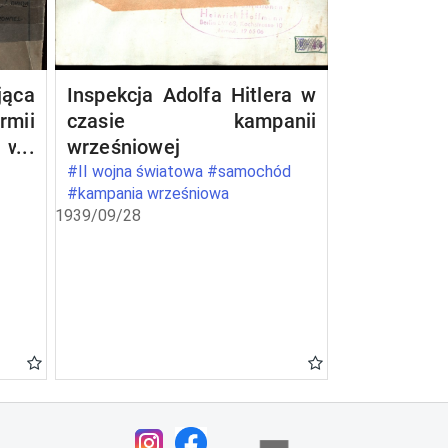
ąca
Inspekcja Adolfa Hitlera w
rmii
czasie kampanii
ę we
wrześniowej
a
#II wojna światowa #samochód
#kampania wrześniowa
1939/09/28