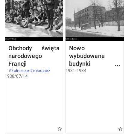
Obchody święta
Nowo
narodowego
wybudowane
Francji
budynki w
Częstochowie
#żołnierze #młodzież
1931-1934
1938/07/14