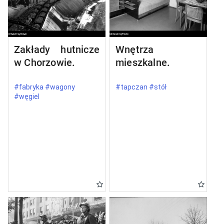
Zakłady hutnicze
Wnętrza
w Chorzowie.
mieszkalne.
#fabryka #wagony
#tapczan #stół
#węgiel