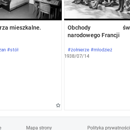
rza mieszkalne.
Obchody świę
narodowego Francji
an #stół
#żołnierze #młodzież
1938/07/14
e
Mapa strony
Polityka prywatności