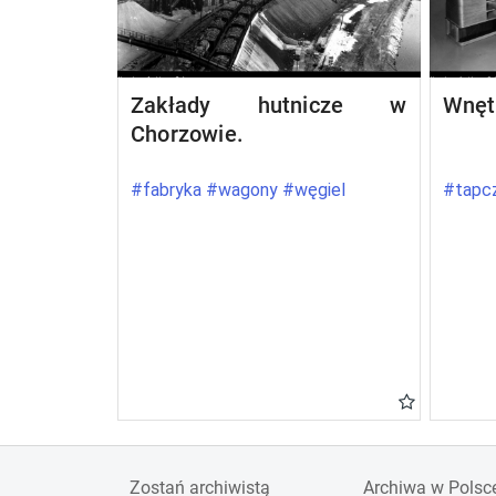
Zakłady hutnicze w
Wnęt
Chorzowie.
#fabryka #wagony #węgiel
#tapcz
Zostań archiwistą
Archiwa w Polsc