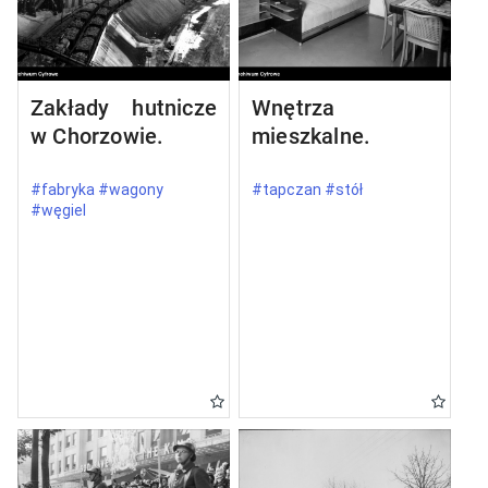
Zakłady hutnicze
Wnętrza
w Chorzowie.
mieszkalne.
#fabryka #wagony
#tapczan #stół
#węgiel