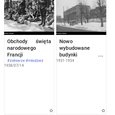
Obchody święta
Nowo
narodowego
wybudowane
Francji
budynki w
Częstochowie
#żołnierze #młodzież
1931-1934
1938/07/14