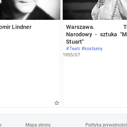
omir Lindner
Warszawa. Te
Narodowy - sztuka "M
Stuart"
#Teatr #kostiumy
1955/07
e
Mapa strony
Polityka prywatności