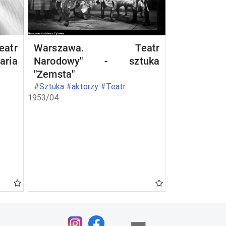
atr
Warszawa. Teatr
aria
Narodowy" - sztuka
"Zemsta"
#Sztuka #aktorzy #Teatr
1953/04