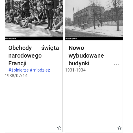
Obchody święta
Nowo
narodowego
wybudowane
Francji
budynki w
Częstochowie
#żołnierze #młodzież
1931-1934
1938/07/14