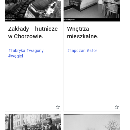
Zakłady hutnicze
Wnętrza
w Chorzowie.
mieszkalne.
#fabryka #wagony
#tapczan #stół
#węgiel