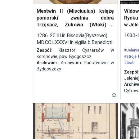
techniczny konstrukcji
Mestwin II (Misciuuius) książę
Widow
startujących w zawodach
pomorski zwalnia dobra
Rynku
samolotów. Ponadto
Trzęsacz, Żukowo (Włóki) i
w Jele
przeprowadzano próby
Dobrcz w kasztelanii
1286. 20.III.in Bissovia(Byszewo)
1930-
wyszogrodzkiej, należące do
zużycia paliwa, szybkiego
MD.CC.LXXXVI in vigilia b.Benedicti
klasztoru cystersów w
uruchomienia silnika,
abbatos.
Zespół
: Klasztor Cystersów w
#Jelenia
Koronowie, pow. Bydgoszcz
#stroje
oceniano czas i sposób
Archiwum
: Archiwum Państwowe w
#teatr
składania i rozkładania
Bydgoszczy
#festyn
Zespół
skrzydeł. Odbyły się cztery
Jeleniej
edycje tej imprezy – w
Archi
Cyfrow
latach 1929, 1930, 1932 i
1934. W zawodach brały
także udział panie. Polscy
lotnicy zadebiutowali
podczas zawodów w roku
1930. Była to druga pod