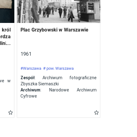
 król
Plac Grzybowski w Warszawie
erdza
inie,
a ze
1961
#Warszawa
# pow. Warszawa
Zespół
: Archiwum fotograficzne
owe w
Zbyszka Siemaszki
Archiwum
: Narodowe Archiwum
Cyfrowe