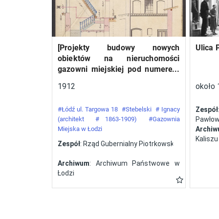
względem liczebności
ekipa (12 załóg),
startująca wyłącznie na
[Projekty budowy nowych
Ulica 
samolotach polskiej
obiektów na nieruchomości
konstrukcji. W Challenge’u
gazowni miejskiej pod numerem
z roku 1932 wzięło udział
34 przy ulicy Targowej w mieście
1912
około 
pięć polskich załóg, a
Łodzi]
zwycięstwo odnieśli
#Łódź ul. Targowa 18
#Stebelski
# Ignacy
Zespół
Franciszek Żwirko i
(architekt
# 1863-1909)
#Gazownia
Pawłows
Miejska w Łodzi
Archi
Stanisław Wigura na RWD-
Kaliszu
Zespół
: Rząd Gubernialny Piotrkowski
6. Tym samym Polsce
przypadła organizacja
Archiwum
: Archiwum Państwowe w
kolejnej odsłony zawodów.
Łodzi
Zorganizowany przez
Aeroklub Polski konkurs w
roku 1934 zakończył się