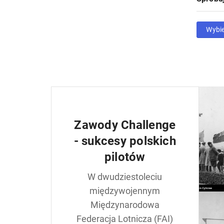
Wybi
Zawody Challenge
- sukcesy polskich
pilotów
W dwudziestoleciu
międzywojennym
Międzynarodowa
Federacja Lotnicza (FAI)