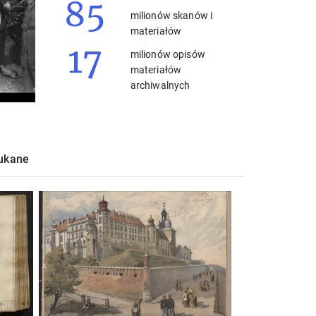
85
milionów skanów i
materiałów
17
milionów opisów
materiałów
archiwalnych
zukane