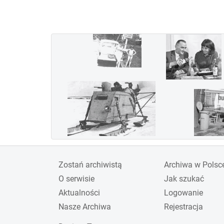
wygraną załogi w składzie
Jerzy Bajan i Gustaw
Pokrzywka. Jednak ze
względu na koszty Polska
wycofała się z udziału i
organizacji imprezy w
1936 roku. Inne kraje,
zaangażowane w rozwój
lotnictwa wojskowego w
związku z przewidywana
wojną, nie przejęły roli
gospodarza zawodów,
Zostań archiwistą
Archiwa w Polsc
których już nie
O serwisie
Jak szukać
reaktywowano.
Aktualności
Logowanie
Nasze Archiwa
Rejestracja