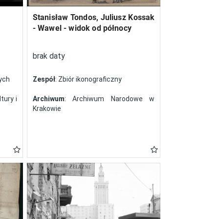
Stanisław Tondos, Juliusz Kossak
- Wawel - widok od północy
brak daty
nych
Zespół
: Zbiór ikonograficzny
tury i
Archiwum
: Archiwum Narodowe w
Krakowie