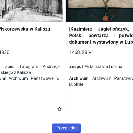
Piskorzewska w Kaliszu
[Kazimierz Jagiellończyk,
Polski, powtarza i potwi
dokument wystawiony w Lubl
13 V 1461 r. przez Jan
1930
1468, 28 VI
Szczekocin, starostę
: Zbiór fotografii Andrzeja
Zespół
: Akta miasta Lublina
kiego z Kalisza
wum
: Archiwum Państwowe w
Archiwum
: Archiwum Państw
Lublinie
Przeglądaj