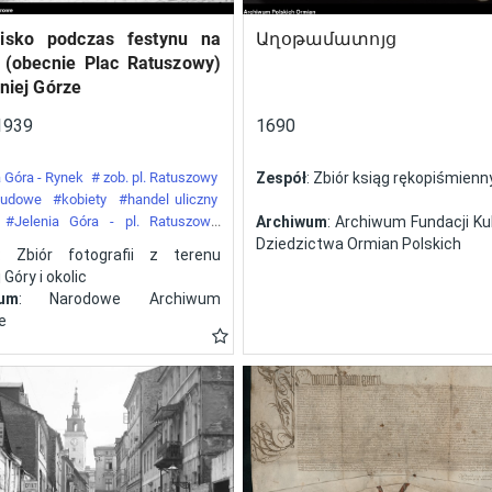
isko podczas festynu na
Աղօթամատոյց
 (obecnie Plac Ratuszowy)
niej Górze
1939
1690
 Góra - Rynek
# zob. pl. Ratuszowy
Zespół
: Zbiór ksiąg rękopiśmien
 ludowe
#kobiety
#handel uliczny
#Jelenia Góra - pl. Ratuszowy
Archiwum
: Archiwum Fundacji Kul
y
Dziedzictwa Ormian Polskich
: Zbiór fotografii z terenu
 Góry i okolic
wum
: Narodowe Archiwum
e