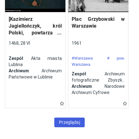
[Kazimierz
Plac Grzybowski w
Jagiellończyk, król
Warszawie
Polski, powtarza i
potwierdza dokument
1468, 28 VI
1961
wystawiony w Lublinie,
13 V 1461 r. przez
Zespół
: Akta miasta
#Warszawa
# pow.
Jana ze Szczekocin,
Lublina
Warszawa
starostę
Archiwum
: Archiwum
Zespół
: Archiwum
Państwowe w Lublinie
fotograficzne Zbyszka
Siemaszki
Archiwum
: Narodowe
Archiwum Cyfrowe
Przeglądaj