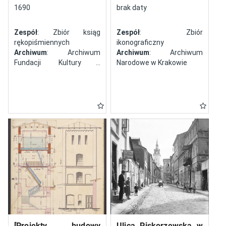
północy
1690
brak daty
Zespół
: Zbiór ksiąg
Zespół
: Zbiór
rękopiśmiennych
ikonograficzny
Archiwum
: Archiwum
Archiwum
: Archiwum
Fundacji Kultury i
Narodowe w Krakowie
Dziedzictwa Ormian
Polskich
[Projekty budowy
Ulica Piskorzewska w