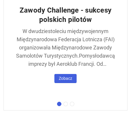
Zawody Challenge - sukcesy
polskich pilotów
W dwudziestoleciu międzywojennym
Międzynarodowa Federacja Lotnicza (FAI)
organizowała Międzynarodowe Zawody
Samolotów Turystycznych.Pomysłodawcą
imprezy był Aeroklub Francji. Od
francuskiej nazwy - Challenge International
Zobacz
de Tourisme – zawody nazywane były w
skrócie Challengem. Ich stałym punktem
był lot okrężny dookoła Europy, na którego
trasie znajdowała się m.in. Warszawa.
Ocenie podlegał też poziom techniczny
konstrukcji startujących w zawodach
samolotów. Ponadto przeprowadzano