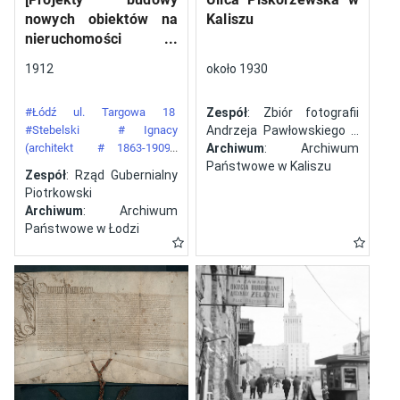
nowych obiektów na
Kaliszu
nieruchomości
gazowni miejskiej pod
1912
około 1930
numerem 34 przy ulicy
Targowej w mieście
#Łódź ul. Targowa 18
Zespół
: Zbiór fotografii
Łodzi]
#Stebelski
# Ignacy
Andrzeja Pawłowskiego z
(architekt
# 1863-1909)
Kalisza
Archiwum
: Archiwum
#Gazownia Miejska w Łodzi
Państwowe w Kaliszu
Zespół
: Rząd Gubernialny
Piotrkowski
Archiwum
: Archiwum
Państwowe w Łodzi