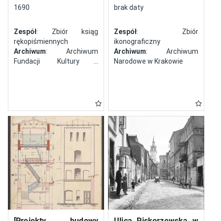
północy
1690
brak daty
Zespół
: Zbiór ksiąg
Zespół
: Zbiór
rękopiśmiennych
ikonograficzny
Archiwum
: Archiwum
Archiwum
: Archiwum
Fundacji Kultury i
Narodowe w Krakowie
Dziedzictwa Ormian
Polskich
[Projekty budowy
Ulica Piskorzewska w