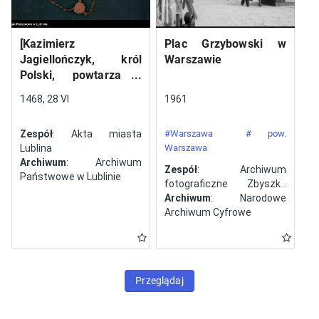
[Kazimierz
Plac Grzybowski w
Jagiellończyk, król
Warszawie
Polski, powtarza i
potwierdza dokument
1468, 28 VI
1961
wystawiony w Lublinie,
13 V 1461 r. przez
Zespół
: Akta miasta
#Warszawa
# pow.
Jana ze Szczekocin,
Lublina
Warszawa
starostę
Archiwum
: Archiwum
Zespół
: Archiwum
Państwowe w Lublinie
fotograficzne Zbyszka
Siemaszki
Archiwum
: Narodowe
Archiwum Cyfrowe
Przeglądaj