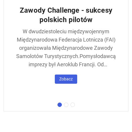
Zawody Challenge - sukcesy
polskich pilotów
W dwudziestoleciu międzywojennym
Międzynarodowa Federacja Lotnicza (FAI)
organizowała Międzynarodowe Zawody
Samolotów Turystycznych.Pomysłodawcą
imprezy był Aeroklub Francji. Od
francuskiej nazwy - Challenge International
Zobacz
de Tourisme – zawody nazywane były w
skrócie Challengem. Ich stałym punktem
był lot okrężny dookoła Europy, na którego
trasie znajdowała się m.in. Warszawa.
Ocenie podlegał też poziom techniczny
konstrukcji startujących w zawodach
samolotów. Ponadto przeprowadzano