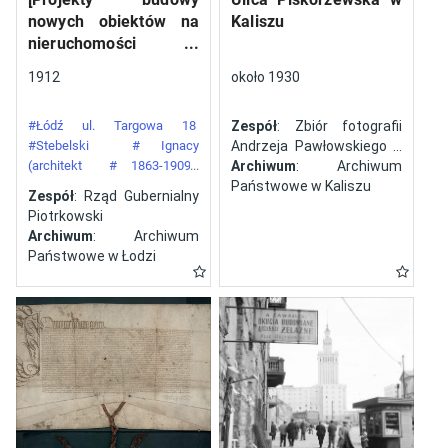
nowych obiektów na
Kaliszu
nieruchomości
gazowni miejskiej pod
1912
około 1930
numerem 34 przy ulicy
Targowej w mieście
#Łódź ul. Targowa 18
Zespół
: Zbiór fotografii
Łodzi]
#Stebelski
# Ignacy
Andrzeja Pawłowskiego z
(architekt
# 1863-1909)
Kalisza
Archiwum
: Archiwum
#Gazownia Miejska w Łodzi
Państwowe w Kaliszu
Zespół
: Rząd Gubernialny
Piotrkowski
Archiwum
: Archiwum
Państwowe w Łodzi