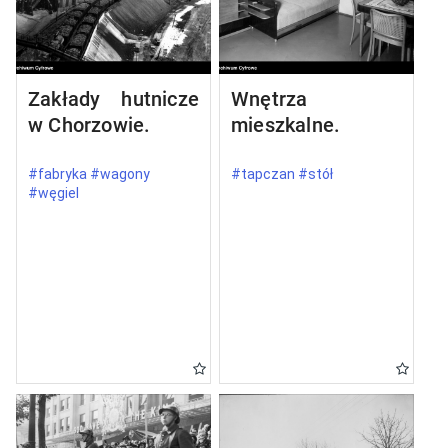
Zakłady hutnicze
Wnętrza
w Chorzowie.
mieszkalne.
#fabryka #wagony
#tapczan #stół
#węgiel