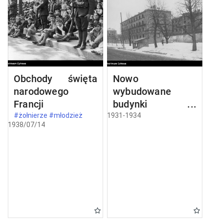
Obchody święta
Nowo
narodowego
wybudowane
Francji
budynki w
Częstochowie
#żołnierze #młodzież
1931-1934
1938/07/14