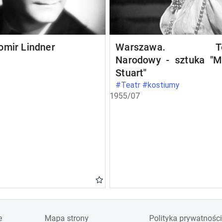
omir Lindner
Warszawa. Te
Narodowy - sztuka "M
Stuart"
#Teatr #kostiumy
1955/07
e
Mapa strony
Polityka prywatności