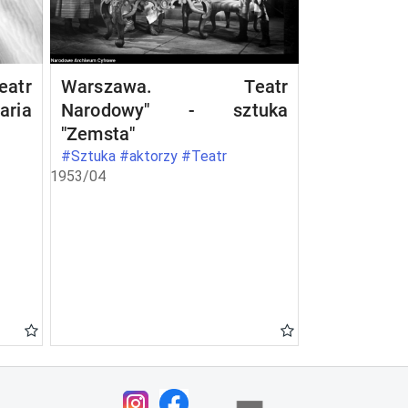
atr
Warszawa. Teatr
aria
Narodowy" - sztuka
"Zemsta"
#Sztuka #aktorzy #Teatr
1953/04