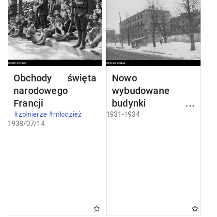
Obchody święta
Nowo
narodowego
wybudowane
Francji
budynki w
Częstochowie
#żołnierze #młodzież
1931-1934
1938/07/14