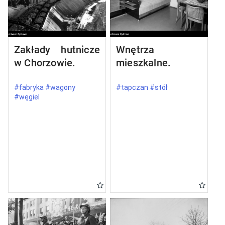
Zakłady hutnicze
Wnętrza
w Chorzowie.
mieszkalne.
#fabryka #wagony
#tapczan #stół
#węgiel