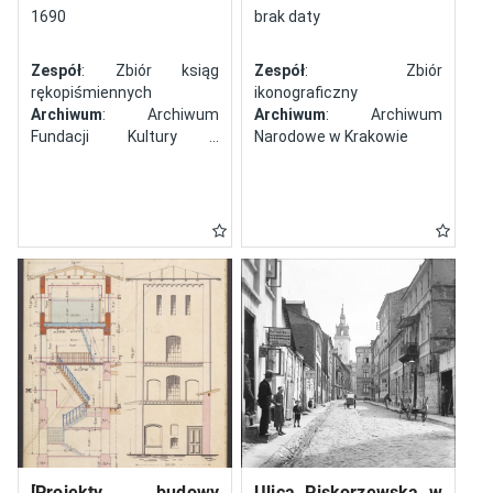
północy
1690
brak daty
Zespół
: Zbiór ksiąg
Zespół
: Zbiór
rękopiśmiennych
ikonograficzny
Archiwum
: Archiwum
Archiwum
: Archiwum
Fundacji Kultury i
Narodowe w Krakowie
Dziedzictwa Ormian
Polskich
[Projekty budowy
Ulica Piskorzewska w