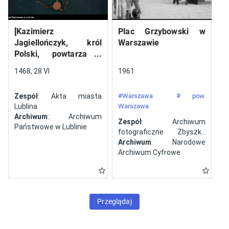
[Kazimierz
Plac Grzybowski w
Jagiellończyk, król
Warszawie
Polski, powtarza i
potwierdza dokument
1468, 28 VI
1961
wystawiony w Lublinie,
13 V 1461 r. przez
Zespół
: Akta miasta
#Warszawa
# pow.
Jana ze Szczekocin,
Lublina
Warszawa
starostę
Archiwum
: Archiwum
Zespół
: Archiwum
Państwowe w Lublinie
fotograficzne Zbyszka
Siemaszki
Archiwum
: Narodowe
Archiwum Cyfrowe
Przeglądaj