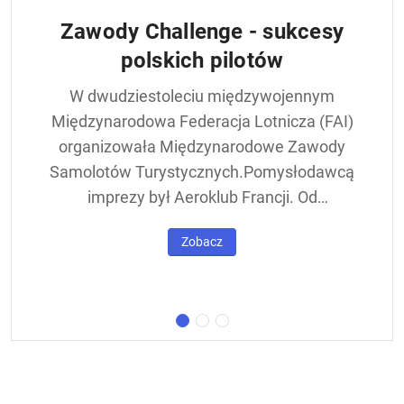
Zawody Challenge - sukcesy
polskich pilotów
W dwudziestoleciu międzywojennym
Międzynarodowa Federacja Lotnicza (FAI)
organizowała Międzynarodowe Zawody
Samolotów Turystycznych.Pomysłodawcą
imprezy był Aeroklub Francji. Od
francuskiej nazwy - Challenge International
Zobacz
de Tourisme – zawody nazywane były w
skrócie Challengem. Ich stałym punktem
był lot okrężny dookoła Europy, na którego
trasie znajdowała się m.in. Warszawa.
Ocenie podlegał też poziom techniczny
konstrukcji startujących w zawodach
samolotów. Ponadto przeprowadzano