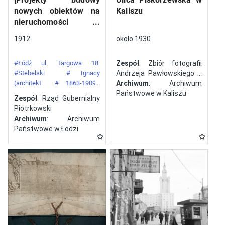
nowych obiektów na
Kaliszu
nieruchomości
gazowni miejskiej pod
1912
około 1930
numerem 34 przy ulicy
Targowej w mieście
#Łódź ul. Targowa 18
Zespół
: Zbiór fotografii
Łodzi]
#Stebelski
# Ignacy
Andrzeja Pawłowskiego z
(architekt
# 1863-1909)
Kalisza
Archiwum
: Archiwum
#Gazownia Miejska w Łodzi
Państwowe w Kaliszu
Zespół
: Rząd Gubernialny
Piotrkowski
Archiwum
: Archiwum
Państwowe w Łodzi