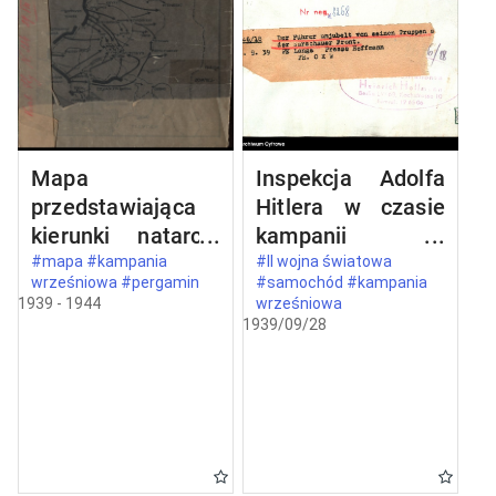
Mapa
Inspekcja Adolfa
przedstawiająca
Hitlera w czasie
kierunki natarcia
kampanii
armii niemieckiej
wrześniowej
#mapa #kampania
#II wojna światowa
wrześniowa #pergamin
#samochód #kampania
na Polskę we
1939 - 1944
wrześniowa
wrześniu 1939
1939/09/28