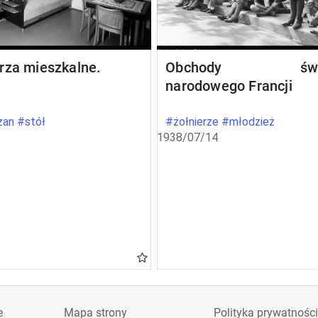
rza mieszkalne.
Obchody świę
narodowego Francji
an #stół
#żołnierze #młodzież
1938/07/14
e
Mapa strony
Polityka prywatności