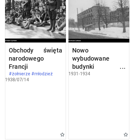
Obchody święta
Nowo
narodowego
wybudowane
Francji
budynki w
Częstochowie
#żołnierze #młodzież
1931-1934
1938/07/14