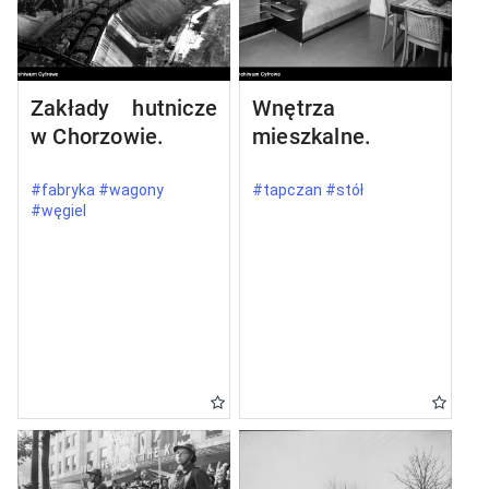
Zakłady hutnicze
Wnętrza
w Chorzowie.
mieszkalne.
#fabryka #wagony
#tapczan #stół
#węgiel