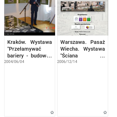
Kraków. Wystawa
Warszawa. Pasaż
"Przełamywać
Wiecha. Wystawa
bariery - budować
"Ściana
mosty". Wojna na
Wschodnia czyli
2004/06/04
2006/12/14
fotografii
spacerkiem po
polskiego i
Pasażu Wiecha"
niemieckiego
żołnierza.