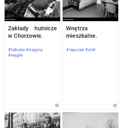
Zakłady hutnicze
Wnętrza
w Chorzowie.
mieszkalne.
#fabryka #wagony
#tapczan #stół
#węgiel