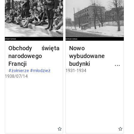
Obchody święta
Nowo
narodowego
wybudowane
Francji
budynki w
Częstochowie
#żołnierze #młodzież
1931-1934
1938/07/14