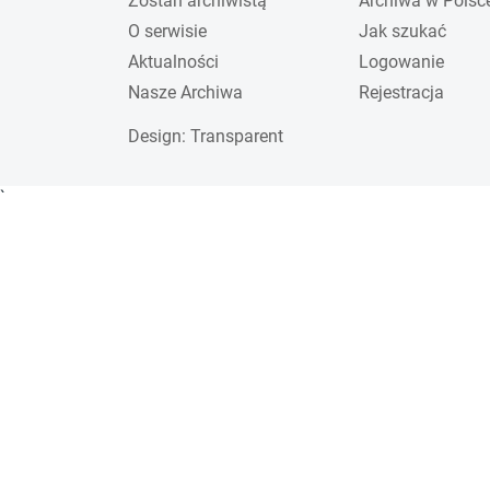
Zostań archiwistą
Archiwa w Polsc
O serwisie
Jak szukać
Aktualności
Logowanie
Nasze Archiwa
Rejestracja
Design
: Transparent
`