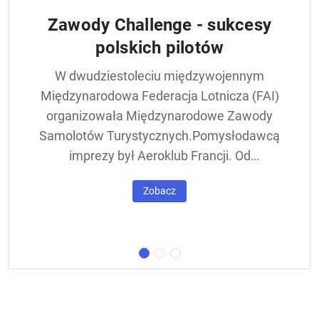
Zawody Challenge - sukcesy
polskich pilotów
W dwudziestoleciu międzywojennym
Międzynarodowa Federacja Lotnicza (FAI)
organizowała Międzynarodowe Zawody
Samolotów Turystycznych.Pomysłodawcą
imprezy był Aeroklub Francji. Od
francuskiej nazwy - Challenge International
Zobacz
de Tourisme – zawody nazywane były w
skrócie Challengem. Ich stałym punktem
był lot okrężny dookoła Europy, na którego
trasie znajdowała się m.in. Warszawa.
Ocenie podlegał też poziom techniczny
konstrukcji startujących w zawodach
samolotów. Ponadto przeprowadzano