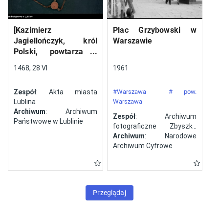
[Kazimierz
Plac Grzybowski w
Jagiellończyk, król
Warszawie
Polski, powtarza i
potwierdza dokument
1468, 28 VI
1961
wystawiony w Lublinie,
13 V 1461 r. przez
Zespół
: Akta miasta
#Warszawa
# pow.
Jana ze Szczekocin,
Lublina
Warszawa
starostę
Archiwum
: Archiwum
Zespół
: Archiwum
Państwowe w Lublinie
fotograficzne Zbyszka
Siemaszki
Archiwum
: Narodowe
Archiwum Cyfrowe
Przeglądaj