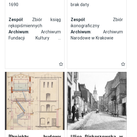
północy
1690
brak daty
Zespół
: Zbiór ksiąg
Zespół
: Zbiór
rękopiśmiennych
ikonograficzny
Archiwum
: Archiwum
Archiwum
: Archiwum
Fundacji Kultury i
Narodowe w Krakowie
Dziedzictwa Ormian
Polskich
[Projekty budowy
Ulica Piskorzewska w