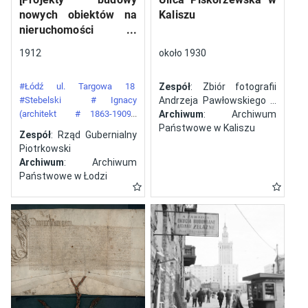
nowych obiektów na
Kaliszu
nieruchomości
gazowni miejskiej pod
1912
około 1930
numerem 34 przy ulicy
Targowej w mieście
#Łódź ul. Targowa 18
Zespół
: Zbiór fotografii
Łodzi]
#Stebelski
# Ignacy
Andrzeja Pawłowskiego z
(architekt
# 1863-1909)
Kalisza
Archiwum
: Archiwum
#Gazownia Miejska w Łodzi
Państwowe w Kaliszu
Zespół
: Rząd Gubernialny
Piotrkowski
Archiwum
: Archiwum
Państwowe w Łodzi