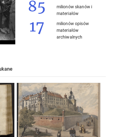
85
milionów skanów i
materiałów
17
milionów opisów
materiałów
archiwalnych
zukane