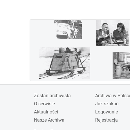
wygraną załogi w składzie
Jerzy Bajan i Gustaw
Pokrzywka. Jednak ze
względu na koszty Polska
wycofała się z udziału i
organizacji imprezy w
1936 roku. Inne kraje,
zaangażowane w rozwój
lotnictwa wojskowego w
związku z przewidywana
wojną, nie przejęły roli
gospodarza zawodów,
Zostań archiwistą
Archiwa w Polsc
których już nie
O serwisie
Jak szukać
reaktywowano.
Aktualności
Logowanie
Nasze Archiwa
Rejestracja