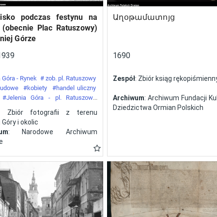
isko podczas festynu na
Աղօթամատոյց
 (obecnie Plac Ratuszowy)
niej Górze
1939
1690
 Góra - Rynek
# zob. pl. Ratuszowy
Zespół
: Zbiór ksiąg rękopiśmien
 ludowe
#kobiety
#handel uliczny
#Jelenia Góra - pl. Ratuszowy
Archiwum
: Archiwum Fundacji Kul
y
Dziedzictwa Ormian Polskich
: Zbiór fotografii z terenu
 Góry i okolic
wum
: Narodowe Archiwum
e