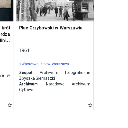
 król
Plac Grzybowski w Warszawie
erdza
inie,
a ze
1961
#Warszawa
# pow. Warszawa
Zespół
: Archiwum fotograficzne
owe w
Zbyszka Siemaszki
Archiwum
: Narodowe Archiwum
Cyfrowe