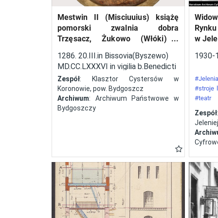
techniczny konstrukcji
Mestwin II (Misciuuius) książę
Widow
startujących w zawodach
pomorski zwalnia dobra
Rynku
samolotów. Ponadto
Trzęsacz, Żukowo (Włóki) i
w Jele
przeprowadzano próby
Dobrcz w kasztelanii
1286. 20.III.in Bissovia(Byszewo)
1930-
wyszogrodzkiej, należące do
zużycia paliwa, szybkiego
MD.CC.LXXXVI in vigilia b.Benedicti
klasztoru cystersów w
uruchomienia silnika,
abbatos.
Zespół
: Klasztor Cystersów w
#Jelenia
Koronowie, pow. Bydgoszcz
#stroje
oceniano czas i sposób
Archiwum
: Archiwum Państwowe w
#teatr
składania i rozkładania
Bydgoszczy
#festyn
Zespół
skrzydeł. Odbyły się cztery
Jeleniej
edycje tej imprezy – w
Archi
Cyfrow
latach 1929, 1930, 1932 i
1934. W zawodach brały
także udział panie. Polscy
lotnicy zadebiutowali
podczas zawodów w roku
1930. Była to druga pod