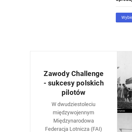
Wybi
Zawody Challenge
- sukcesy polskich
pilotów
W dwudziestoleciu
międzywojennym
Międzynarodowa
Federacja Lotnicza (FAI)