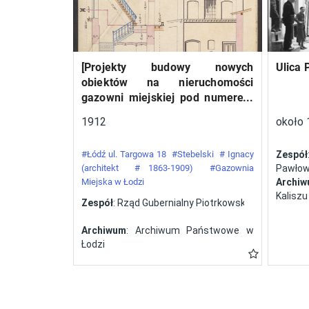
względem liczebności
ekipa (12 załóg),
startująca wyłącznie na
[Projekty budowy nowych
Ulica 
samolotach polskiej
obiektów na nieruchomości
konstrukcji. W Challenge’u
gazowni miejskiej pod numerem
z roku 1932 wzięło udział
34 przy ulicy Targowej w mieście
1912
około 
pięć polskich załóg, a
Łodzi]
zwycięstwo odnieśli
#Łódź ul. Targowa 18
#Stebelski
# Ignacy
Zespół
Franciszek Żwirko i
(architekt
# 1863-1909)
#Gazownia
Pawłows
Miejska w Łodzi
Archi
Stanisław Wigura na RWD-
Kaliszu
Zespół
: Rząd Gubernialny Piotrkowski
6. Tym samym Polsce
przypadła organizacja
Archiwum
: Archiwum Państwowe w
kolejnej odsłony zawodów.
Łodzi
Zorganizowany przez
Aeroklub Polski konkurs w
roku 1934 zakończył się