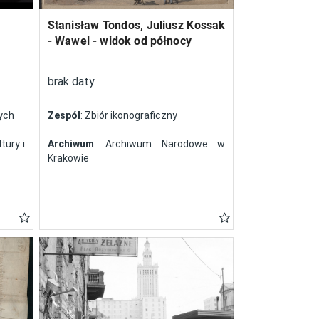
Stanisław Tondos, Juliusz Kossak
- Wawel - widok od północy
brak daty
nych
Zespół
: Zbiór ikonograficzny
tury i
Archiwum
: Archiwum Narodowe w
Krakowie