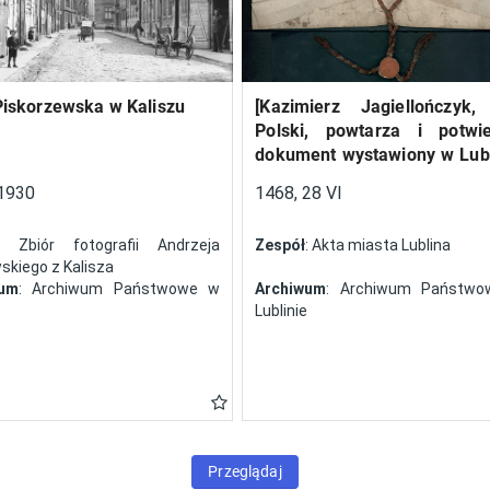
Piskorzewska w Kaliszu
[Kazimierz Jagiellończyk,
Polski, powtarza i potwi
dokument wystawiony w Lubl
13 V 1461 r. przez Jan
1930
1468, 28 VI
Szczekocin, starostę
: Zbiór fotografii Andrzeja
Zespół
: Akta miasta Lublina
kiego z Kalisza
wum
: Archiwum Państwowe w
Archiwum
: Archiwum Państw
Lublinie
Przeglądaj