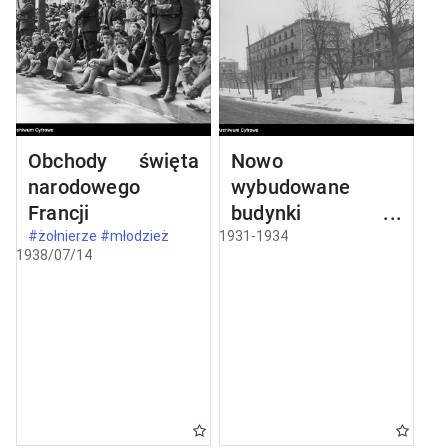
Obchody święta
Nowo
narodowego
wybudowane
Francji
budynki w
Częstochowie
#żołnierze #młodzież
1931-1934
1938/07/14