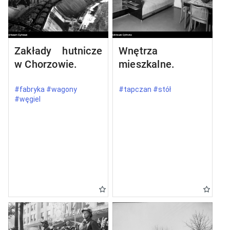
Zakłady hutnicze
Wnętrza
w Chorzowie.
mieszkalne.
#fabryka #wagony
#tapczan #stół
#węgiel