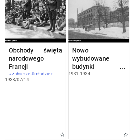
Obchody święta
Nowo
narodowego
wybudowane
Francji
budynki w
Częstochowie
#żołnierze #młodzież
1931-1934
1938/07/14