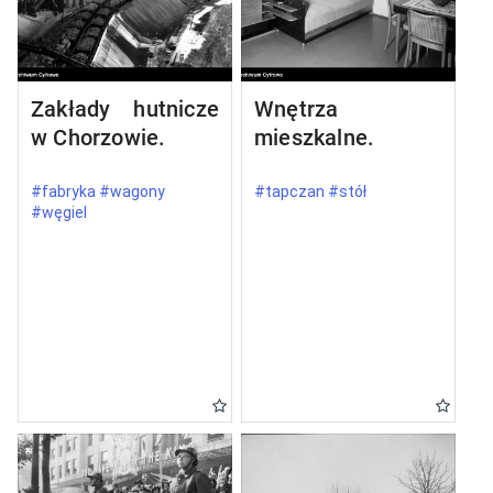
Zakłady hutnicze
Wnętrza
w Chorzowie.
mieszkalne.
#fabryka #wagony
#tapczan #stół
#węgiel