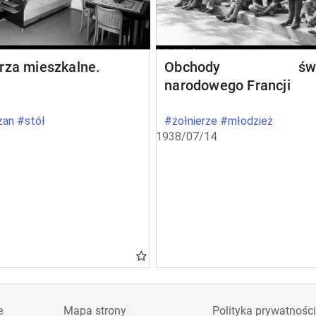
rza mieszkalne.
Obchody świę
narodowego Francji
an #stół
#żołnierze #młodzież
1938/07/14
e
Mapa strony
Polityka prywatności