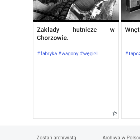
Zakłady hutnicze w
Wnęt
Chorzowie.
#fabryka #wagony #węgiel
#tapcz
Zostań archiwistą
Archiwa w Polsc