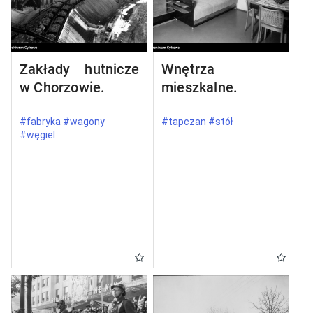
Zakłady hutnicze
Wnętrza
w Chorzowie.
mieszkalne.
#fabryka #wagony
#tapczan #stół
#węgiel