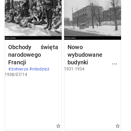
Obchody święta
Nowo
narodowego
wybudowane
Francji
budynki w
Częstochowie
#żołnierze #młodzież
1931-1934
1938/07/14