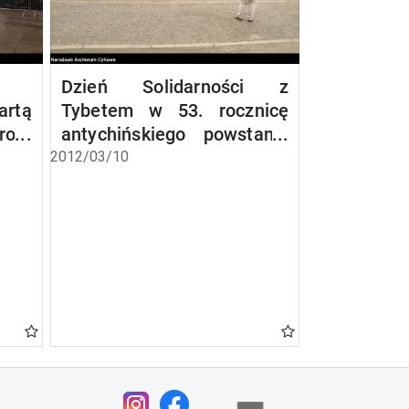
Dzień Solidarności z
artą
Tybetem w 53. rocznicę
ofy
antychińskiego powstania
w Tybecie
2012/03/10