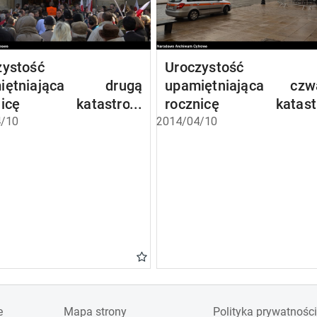
zystość
Uroczystość
miętniająca drugą
upamiętniająca czw
znicę katastrofy
rocznicę katastr
eńskiej
smoleńskiej
/10
2014/04/10
e
Mapa strony
Polityka prywatności