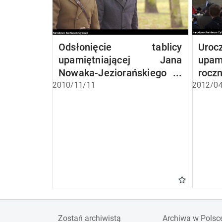
Odsłonięcie tablicy
Uroc
upamiętniającej Jana
upa
Nowaka-Jeziorańskiego
roc
przed jego domem przy ul.
smol
2010/11/11
2012/04
Czerniakowskiej 178a w
Warszawie
Zostań archiwistą
Archiwa w Polsc