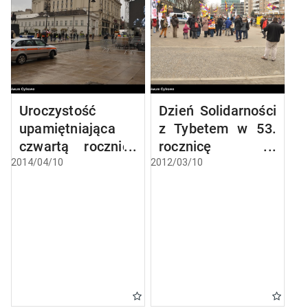
Uroczystość
Dzień Solidarności
upamiętniająca
z Tybetem w 53.
czwartą rocznicę
rocznicę
katastrofy
antychińskiego
2014/04/10
2012/03/10
smoleńskiej
powstania w
Tybecie