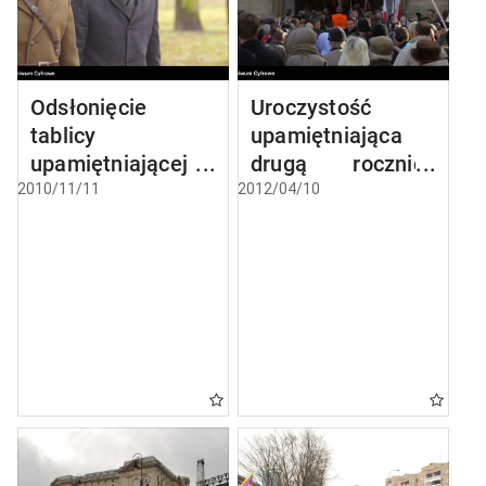
Odsłonięcie
Uroczystość
tablicy
upamiętniająca
upamiętniającej
drugą rocznicę
Jana Nowaka-
katastrofy
2010/11/11
2012/04/10
Jeziorańskiego
smoleńskiej
przed jego domem
przy ul.
Czerniakowskiej
178a w Warszawie