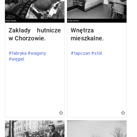
Zakłady hutnicze
Wnętrza
w Chorzowie.
mieszkalne.
#fabryka #wagony
#tapczan #stół
#węgiel