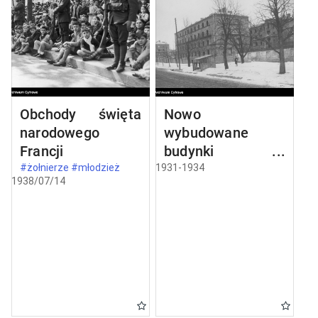
Obchody święta
Nowo
narodowego
wybudowane
Francji
budynki w
Częstochowie
#żołnierze #młodzież
1931-1934
1938/07/14