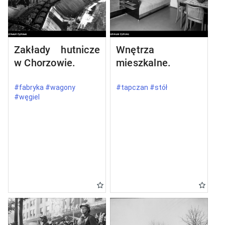
Zakłady hutnicze
Wnętrza
w Chorzowie.
mieszkalne.
#fabryka #wagony
#tapczan #stół
#węgiel