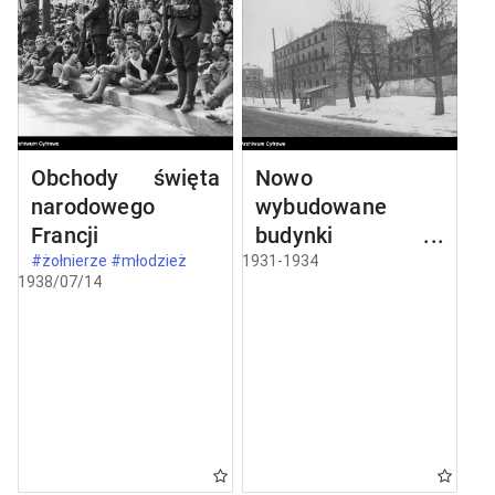
Obchody święta
Nowo
narodowego
wybudowane
Francji
budynki w
Częstochowie
#żołnierze #młodzież
1931-1934
1938/07/14