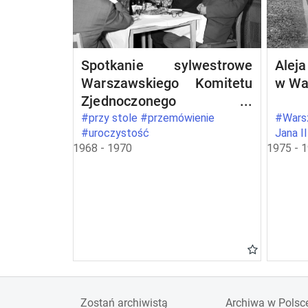
Spotkanie sylwestrowe
Aleja
Warszawskiego Komitetu
w Wa
Zjednoczonego
Stronnictwa Ludowego w
#przy stole #przemówienie
#Warsz
#uroczystość
Jana I
Warszawie
1968 - 1970
1975 - 
Zostań archiwistą
Archiwa w Polsc