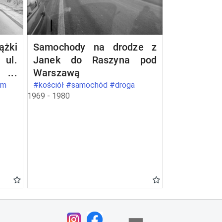
żki
Samochody na drodze z
ul.
Janek do Raszyna pod
2 w
Warszawą
om
#kościół #samochód #droga
1969 - 1980