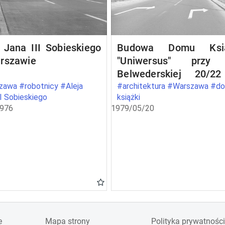
 Jana III Sobieskiego
Budowa Domu Ksią
rszawie
"Uniwersus" przy 
Belwederskiej 20/2
Warszawie
awa #robotnicy #Aleja
#architektura #Warszawa #d
II Sobieskiego
książki
1976
1979/05/20
e
Mapa strony
Polityka prywatności