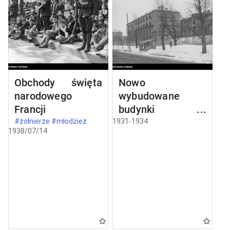
Obchody święta
Nowo
narodowego
wybudowane
Francji
budynki w
Częstochowie
#żołnierze #młodzież
1931-1934
1938/07/14