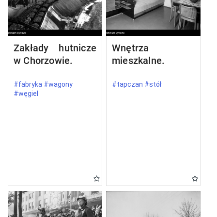
Zakłady hutnicze
Wnętrza
w Chorzowie.
mieszkalne.
#fabryka #wagony
#tapczan #stół
#węgiel