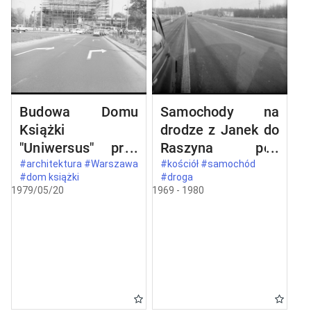
Budowa Domu
Samochody na
Książki
drodze z Janek do
"Uniwersus" przy
Raszyna pod
ul. Belwederskiej
Warszawą
#architektura #Warszawa
#kościół #samochód
#dom książki
#droga
20/22 w
1979/05/20
1969 - 1980
Warszawie