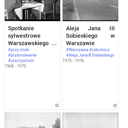
Spotkanie
Aleja Jana III
sylwestrowe
Sobieskiego w
Warszawskiego
Warszawie
Komitetu
#przy stole
#Warszawa #robotnicy
#przemówienie
#Aleja Jana III Sobieskiego
Zjednoczonego
#uroczystość
1975 - 1976
Stronnictwa
1968 - 1970
Ludowego w
Warszawie