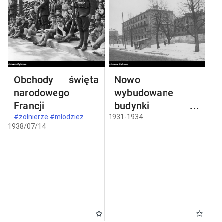
Obchody święta
Nowo
narodowego
wybudowane
Francji
budynki w
Częstochowie
#żołnierze #młodzież
1931-1934
1938/07/14