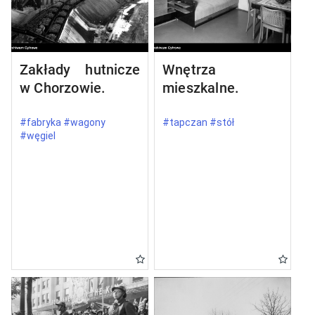
Zakłady hutnicze
Wnętrza
w Chorzowie.
mieszkalne.
#fabryka #wagony
#tapczan #stół
#węgiel