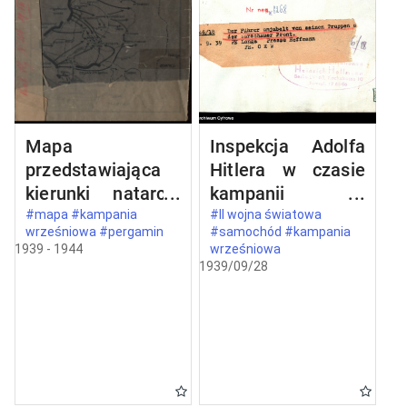
Mapa
Inspekcja Adolfa
przedstawiająca
Hitlera w czasie
kierunki natarcia
kampanii
armii niemieckiej
wrześniowej
#mapa #kampania
#II wojna światowa
wrześniowa #pergamin
#samochód #kampania
na Polskę we
1939 - 1944
wrześniowa
wrześniu 1939
1939/09/28