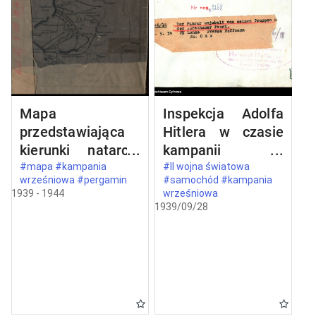
Mapa
Inspekcja Adolfa
przedstawiająca
Hitlera w czasie
kierunki natarcia
kampanii
armii niemieckiej
wrześniowej
#mapa #kampania
#II wojna światowa
wrześniowa #pergamin
#samochód #kampania
na Polskę we
1939 - 1944
wrześniowa
wrześniu 1939
1939/09/28