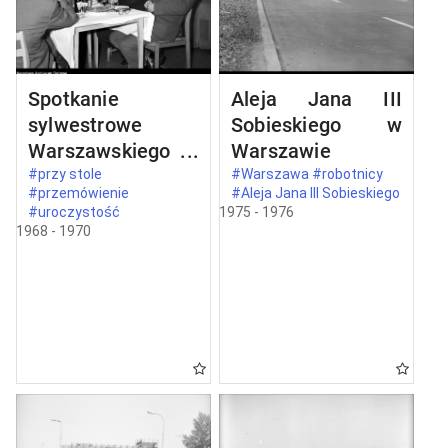
Spotkanie
Aleja Jana III
sylwestrowe
Sobieskiego w
Warszawskiego
Warszawie
Komitetu
#przy stole
#Warszawa #robotnicy
#przemówienie
#Aleja Jana III Sobieskiego
Zjednoczonego
#uroczystość
1975 - 1976
Stronnictwa
1968 - 1970
Ludowego w
Warszawie