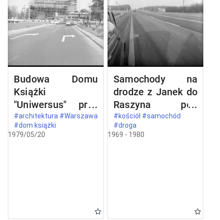
Budowa Domu
Samochody na
Książki
drodze z Janek do
"Uniwersus" przy
Raszyna pod
ul. Belwederskiej
Warszawą
#architektura #Warszawa
#kościół #samochód
#dom książki
#droga
20/22 w
1979/05/20
1969 - 1980
Warszawie