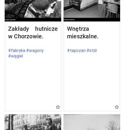
Zakłady hutnicze
Wnętrza
w Chorzowie.
mieszkalne.
#fabryka #wagony
#tapczan #stół
#węgiel