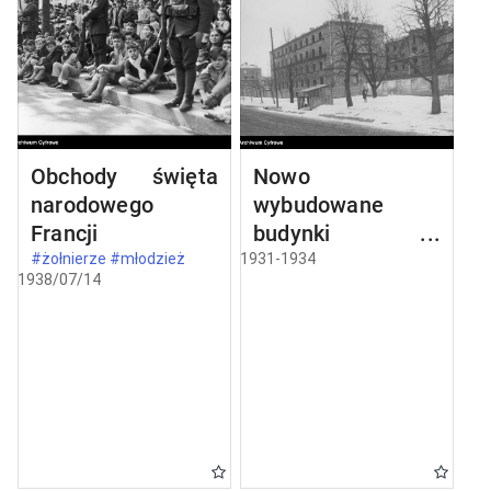
Obchody święta
Nowo
narodowego
wybudowane
Francji
budynki w
Częstochowie
#żołnierze #młodzież
1931-1934
1938/07/14