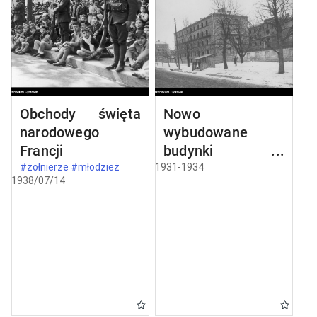
Obchody święta
Nowo
narodowego
wybudowane
Francji
budynki w
Częstochowie
#żołnierze #młodzież
1931-1934
1938/07/14