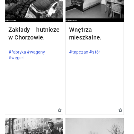
Zakłady hutnicze
Wnętrza
w Chorzowie.
mieszkalne.
#fabryka #wagony
#tapczan #stół
#węgiel