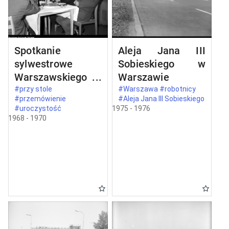
Spotkanie
Aleja Jana III
sylwestrowe
Sobieskiego w
Warszawskiego
Warszawie
Komitetu
#przy stole
#Warszawa #robotnicy
#przemówienie
#Aleja Jana III Sobieskiego
Zjednoczonego
#uroczystość
1975 - 1976
Stronnictwa
1968 - 1970
Ludowego w
Warszawie