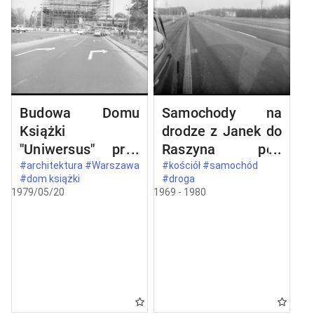
Budowa Domu
Samochody na
Książki
drodze z Janek do
"Uniwersus" przy
Raszyna pod
ul. Belwederskiej
Warszawą
#architektura #Warszawa
#kościół #samochód
#dom książki
#droga
20/22 w
1979/05/20
1969 - 1980
Warszawie