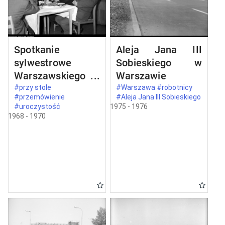
Spotkanie
Aleja Jana III
sylwestrowe
Sobieskiego w
Warszawskiego
Warszawie
Komitetu
#przy stole
#Warszawa #robotnicy
#przemówienie
#Aleja Jana III Sobieskiego
Zjednoczonego
#uroczystość
1975 - 1976
Stronnictwa
1968 - 1970
Ludowego w
Warszawie