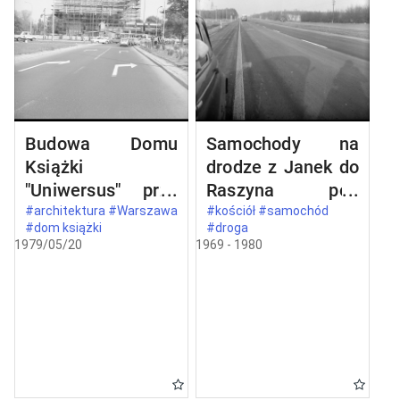
Budowa Domu
Samochody na
Książki
drodze z Janek do
"Uniwersus" przy
Raszyna pod
ul. Belwederskiej
Warszawą
#architektura #Warszawa
#kościół #samochód
#dom książki
#droga
20/22 w
1979/05/20
1969 - 1980
Warszawie