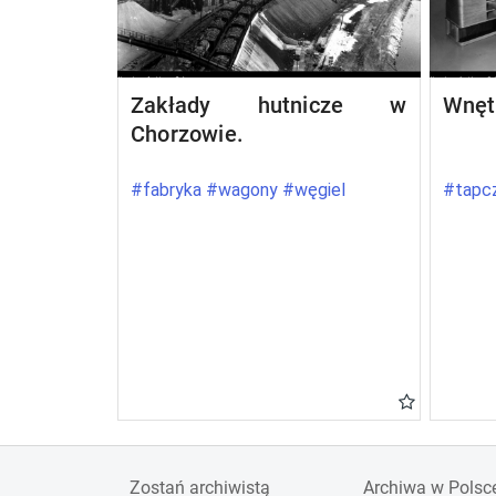
Zakłady hutnicze w
Wnęt
Chorzowie.
#fabryka #wagony #węgiel
#tapcz
Zostań archiwistą
Archiwa w Polsc