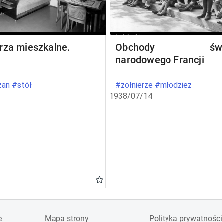
rza mieszkalne.
Obchody świę
narodowego Francji
an #stół
#żołnierze #młodzież
1938/07/14
e
Mapa strony
Polityka prywatności